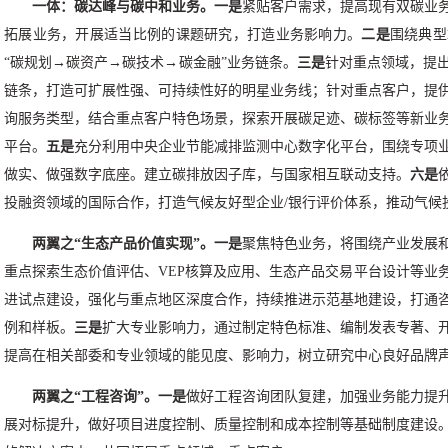
一体：碳达峰与碳中和业务。一是
紧贴客户需求，提高现有双碳业
拓展业务，开展适当比例的课题研究，打造业务影响力。
二是
围绕典型
“碳规划→碳资产→碳技术→碳金融”业务链条。
三是
针对重点领域，提
链条，打造可扩展性强、可持续性好的明星业务线；针对重点客户，提
询服务类型，结合重点客户特色场景，探索开展碳足迹、碳标签等新业
平台。
五是
充分利用中央企业节能减排监测中心数字化平台，围绕专项
做实、做强数字底座。建立碳排放因子库，与国家相互联动支持。
六是
投融资领域的国际合作，打造气候友好型企业/银行评价体系，推动气候
两翼之“生态产品价值实现”。一是
聚焦特色业务，将围绕产业发展
重点探索生态价值评估、VEP核算及应用、生态产品交易平台设计等业
进试点建设，强化与重点地区深度合作，持续推进示范基地建设，打通
例和样板。
三是
扩大专业影响力，通过制定特色标准、编制发表专著、
提高在相关部委和专业领域的能见度、影响力，树立研究中心良好品牌
两翼之“工程咨询”。一是
做好工程咨询团队复建，加强业务能力提
展对标提升，做好项目进度控制、质量控制和成本控制等基础制度建设