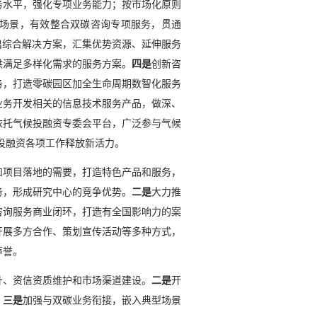
务水平，强化专项业务能力；按市场化原则
场景，有效整合双碳咨询专项服务，贯通
出综合解决方案，汇集优势资源、延伸服务
供满足多样化需求的服务方案。
四是
创新咨
务，打造零碳园区加全生命周期数智化服务
业务开发相关的信息技术服务产品，做深、
依托气候投融资专委会平台，广泛参与气候
投融资各项工作释放新活力。
和项目落地的需要，打造特色产品和服务，
务，形成研究中心的竞争优势。
二是
大力推
咨询服务商业闭环，打造有全国影响力的案
开展多方合作、策划宣传活动等多种方式，
声誉。
升、资信资质维护和市场渠道建设。
二是
开
。
三是
加强与双碳业务衔接，嵌入典型场景