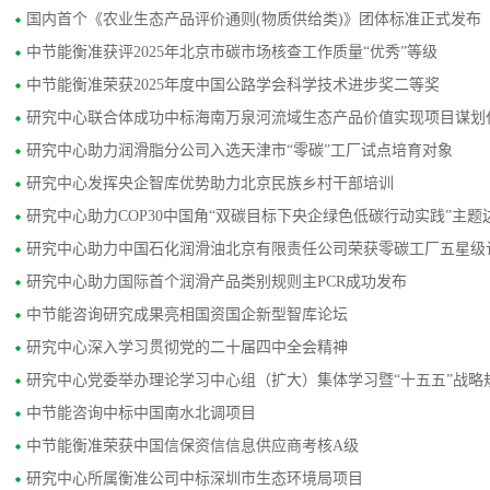
国内首个《农业生态产品评价通则(物质供给类)》团体标准正式发布
中节能衡准获评2025年北京市碳市场核查工作质量“优秀”等级
中节能衡准荣获2025年度中国公路学会科学技术进步奖二等奖
研究中心联合体成功中标海南万泉河流域生态产品价值实现项目谋划
研究中心助力润滑脂分公司入选天津市“零碳”工厂试点培育对象
研究中心发挥央企智库优势助力北京民族乡村干部培训
研究中心助力COP30中国角“双碳目标下央企绿色低碳行动实践”主题
研究中心助力中国石化润滑油北京有限责任公司荣获零碳工厂五星级
研究中心助力国际首个润滑产品类别规则主PCR成功发布
中节能咨询研究成果亮相国资国企新型智库论坛
研究中心深入学习贯彻党的二十届四中全会精神
研究中心党委举办理论学习中心组（扩大）集体学习暨“十五五”战略
中节能咨询中标中国南水北调项目
中节能衡准荣获中国信保资信信息供应商考核A级
研究中心所属衡准公司中标深圳市生态环境局项目